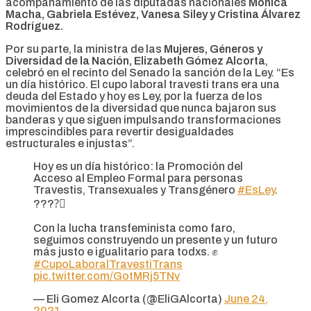
acompañamiento de las diputadas nacionales
Mónica
Macha, Gabriela Estévez, Vanesa Siley y Cristina Álvarez
Rodríguez.
Por su parte, la ministra de las
Mujeres, Géneros y
Diversidad de la Nación, Elizabeth Gómez Alcorta
,
celebró en el recinto del Senado la sanción de la Ley. “Es
un día histórico. El cupo laboral travesti trans era una
deuda del Estado y hoy es Ley, por la fuerza de los
movimientos de la diversidad que nunca bajaron sus
banderas y que siguen impulsando transformaciones
imprescindibles para revertir desigualdades
estructurales e injustas”.
Hoy es un día histórico: la Promoción del
Acceso al Empleo Formal para personas
Travestis, Transexuales y Transgénero
#EsLey
.
????️‍⚧️
Con la lucha transfeminista como faro,
seguimos construyendo un presente y un futuro
más justo e igualitario para todxs. ✊
#CupoLaboralTravestiTrans
pic.twitter.com/GotMRj5TNv
— Eli Gomez Alcorta (@EliGAlcorta)
June 24,
2021