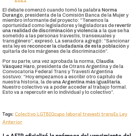
El debate comenzó cuando tomó la palabra
Norma
Durango
, presidenta de la Comisión Banca de la Mujer y
miembro informante del proyecto: “Tenemos la
oportunidad como legisladores y legisladoras de
revertir
una realidad de discriminación y violencia
a la que se ha
sometido a las personas travestis, transexuales y
transgénero”, expresó. La senadora agregó: “Sancionar
esta ley es
reconocer la ciudadanía de esta población
y
quitarla de los márgenes de la discriminación”.
Por su parte, una vez aprobada la norma,
Claudia
Vásquez Haro
, presidenta de Otrans Argentina y de la
Convocatoria Federal Trans y Travesti Argentina
sostuvo: “Hoy empezamos a escribir otro capítulo de
nuestra historia, la de
una Argentina más igualitaria
.
Nuestro colectivo va a poder acceder al trabajo formal.
Esto va a repercutir en lo individual y lo colectivo”.
Tags:
Colectivo LGTBIQ
cupo laboral travesti trans
Es Ley
Anterior
La AFIP oficializó la prórroga del vencimiento del