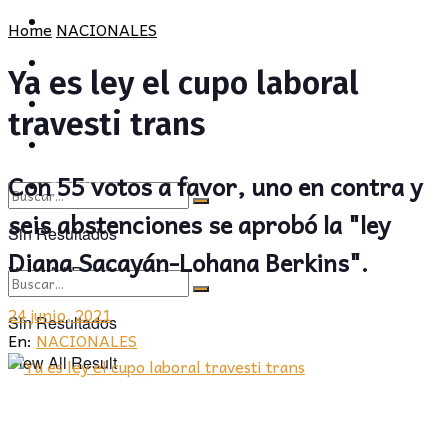
POLÍTICA
PROVINCIA
Home
NACIONALES
SOCIEDAD
POLÍTICA
Ya es ley el cupo laboral
CULTURA
SOCIEDAD
travesti trans
OPINIÓN
CULTURA
Con 55 votos a favor, uno en contra y
OPINIÓN
seis abstenciones se aprobó la "ley
Sin Resultados
Diana Sacayán-Lohana Berkins".
View All Result
24 junio, 2021
Sin Resultados
En:
NACIONALES
View All Result