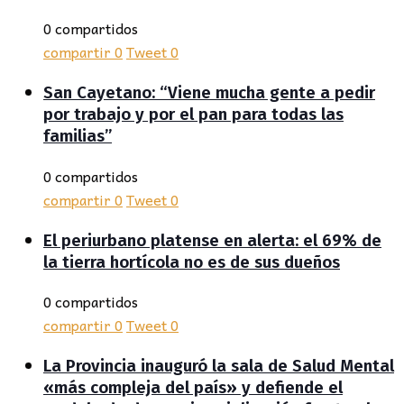
0 compartidos
compartir
0
Tweet
0
San Cayetano: “Viene mucha gente a pedir
por trabajo y por el pan para todas las
familias”
0 compartidos
compartir
0
Tweet
0
El periurbano platense en alerta: el 69% de
la tierra hortícola no es de sus dueños
0 compartidos
compartir
0
Tweet
0
La Provincia inauguró la sala de Salud Mental
«más compleja del país» y defiende el