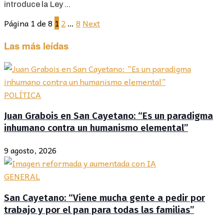
introduce la Ley ...
Página 1 de 8
1
2
…
8
Next
Las más leídas
POLÍTICA
Juan Grabois en San Cayetano: “Es un paradigma
inhumano contra un humanismo elemental”
9 agosto, 2026
GENERAL
San Cayetano: “Viene mucha gente a pedir por
trabajo y por el pan para todas las familias”