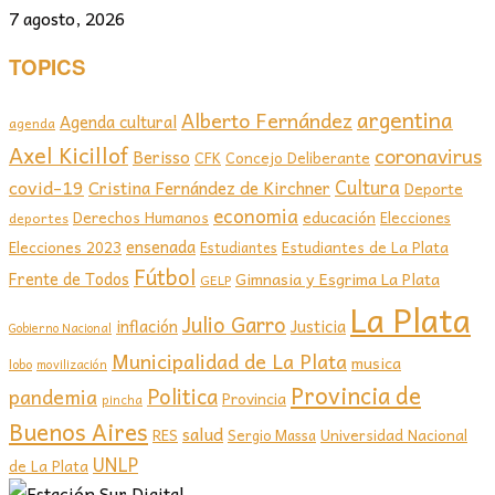
7 agosto, 2026
TOPICS
argentina
Alberto Fernández
Agenda cultural
agenda
Axel Kicillof
coronavirus
Berisso
CFK
Concejo Deliberante
covid-19
Cultura
Cristina Fernández de Kirchner
Deporte
economia
educación
Derechos Humanos
Elecciones
deportes
ensenada
Elecciones 2023
Estudiantes de La Plata
Estudiantes
Fútbol
Frente de Todos
Gimnasia y Esgrima La Plata
GELP
La Plata
Julio Garro
inflación
Justicia
Gobierno Nacional
Municipalidad de La Plata
musica
lobo
movilización
Provincia de
Politica
pandemia
Provincia
pincha
Buenos Aires
salud
RES
Sergio Massa
Universidad Nacional
UNLP
de La Plata