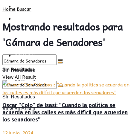
POLÍTICA
PROVINCIA
Home
Buscar
SOCIEDAD
POLÍTICA
Mostrando resultados para
CULTURA
SOCIEDAD
'Cámara de Senadores'
OPINIÓN
CULTURA
OPINIÓN
Sin Resultados
Sin Resultados
View All Result
View All Result
Sin Resultados
Oscar “Colo” de Isasi: “Cuando la política se
View All Result
acuerda en las calles es más difícil que acuerden
los senadores”
12 junio, 2024