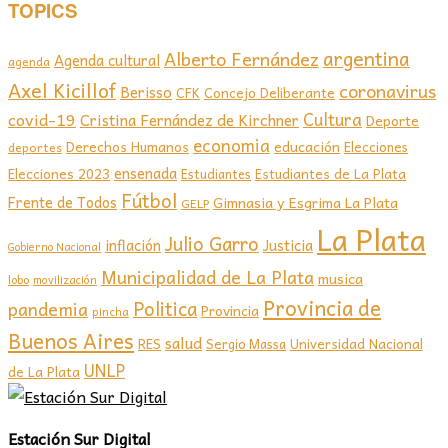
TOPICS
argentina
Alberto Fernández
Agenda cultural
agenda
Axel Kicillof
coronavirus
Berisso
CFK
Concejo Deliberante
covid-19
Cultura
Cristina Fernández de Kirchner
Deporte
economia
educación
Derechos Humanos
Elecciones
deportes
ensenada
Elecciones 2023
Estudiantes de La Plata
Estudiantes
Fútbol
Frente de Todos
Gimnasia y Esgrima La Plata
GELP
La Plata
Julio Garro
inflación
Justicia
Gobierno Nacional
Municipalidad de La Plata
musica
lobo
movilización
Provincia de
Politica
pandemia
Provincia
pincha
Buenos Aires
salud
RES
Sergio Massa
Universidad Nacional
UNLP
de La Plata
Estación Sur Digital