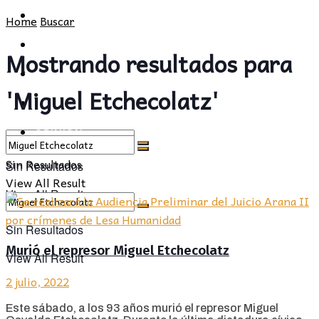
POLÍTICA
PROVINCIA
Home
Buscar
SOCIEDAD
POLÍTICA
Mostrando resultados para
CULTURA
SOCIEDAD
'Miguel Etchecolatz'
OPINIÓN
CULTURA
OPINIÓN
Sin Resultados
Sin Resultados
View All Result
View All Result
Sin Resultados
Murió el represor Miguel Etchecolatz
View All Result
2 julio, 2022
Este sábado, a los 93 años murió el represor Miguel