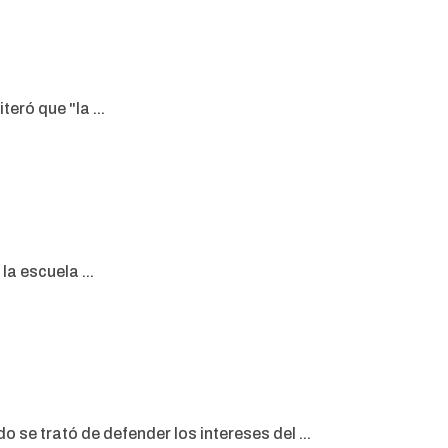
eró que "la ...
a escuela ...
e trató de defender los intereses del ...