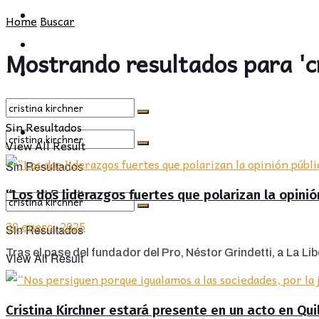
POLÍTICA
PROVINCIA
Home
Buscar
SOCIEDAD
POLÍTICA
Mostrando resultados para 'cr
CULTURA
SOCIEDAD
OPINIÓN
CULTURA
Sin Resultados
OPINIÓN
View All Result
Sin Resultados
View All Result
“Los dos liderazgos fuertes que polarizan la opinión
30 enero, 2025
Sin Resultados
Tras el pase del fundador del Pro, Néstor Grindetti, a La Lib
View All Result
Cristina Kirchner estará presente en un acto en Qu