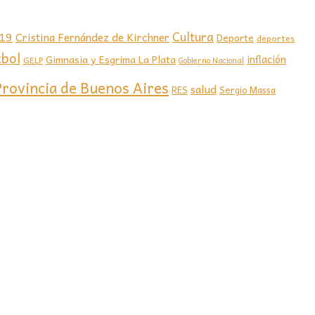
-19
Cultura
Cristina Fernández de Kirchner
Deporte
deportes
tbol
Gimnasia y Esgrima La Plata
inflación
GELP
Gobierno Nacional
Provincia de Buenos Aires
salud
RES
Sergio Massa