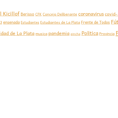
 Kicillof
coronavirus
covid
Berisso
CFK
Concejo Deliberante
Fú
ensenada
Frente de Todos
23
Estudiantes de La Plata
Estudiantes
Politica
idad de La Plata
pandemia
musica
Provincia
pincha