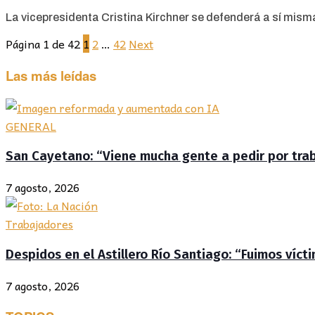
La vicepresidenta Cristina Kirchner se defenderá a sí misma el
Página 1 de 42
1
2
…
42
Next
Las más leídas
GENERAL
San Cayetano: “Viene mucha gente a pedir por traba
7 agosto, 2026
Trabajadores
Despidos en el Astillero Río Santiago: “Fuimos víc
7 agosto, 2026