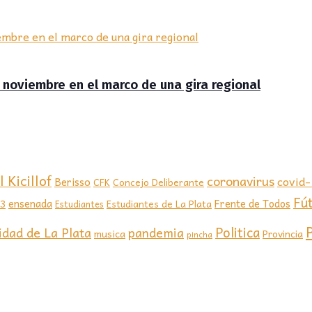
de noviembre en el marco de una gira regional
 Kicillof
coronavirus
covid
Berisso
CFK
Concejo Deliberante
Fú
ensenada
Frente de Todos
23
Estudiantes de La Plata
Estudiantes
Politica
idad de La Plata
pandemia
musica
Provincia
pincha