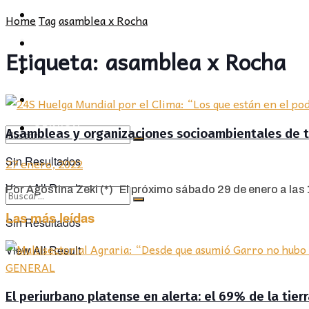
POLÍTICA
PROVINCIA
Home
Tag
asamblea x Rocha
SOCIEDAD
POLÍTICA
Etiqueta:
asamblea x Rocha
CULTURA
SOCIEDAD
OPINIÓN
CULTURA
OPINIÓN
Asambleas y organizaciones socioambientales de to
Sin Resultados
27 enero, 2022
View All Result
Por Agostina Zeki (*) El próximo sábado 29 de enero a las 18
Las más leídas
Sin Resultados
View All Result
GENERAL
El periurbano platense en alerta: el 69% de la tier