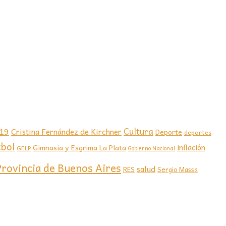
-19
Cultura
Cristina Fernández de Kirchner
Deporte
deportes
tbol
Gimnasia y Esgrima La Plata
inflación
GELP
Gobierno Nacional
Provincia de Buenos Aires
salud
RES
Sergio Massa