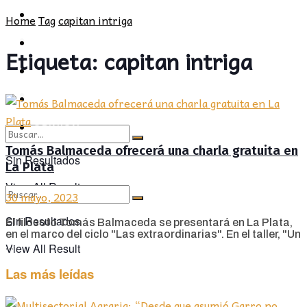
POLÍTICA
PROVINCIA
Home
Tag
capitan intriga
SOCIEDAD
POLÍTICA
Etiqueta:
capitan intriga
CULTURA
SOCIEDAD
OPINIÓN
CULTURA
OPINIÓN
Tomás Balmaceda ofrecerá una charla gratuita en
Sin Resultados
La Plata
View All Result
30 mayo, 2023
Sin Resultados
El filósofo Tomás Balmaceda se presentará en La Plata,
en el marco del ciclo "Las extraordinarias". En el taller, "Un
...
View All Result
Las más leídas