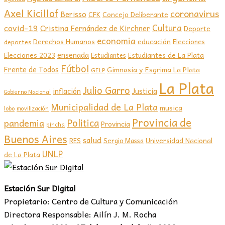
Axel Kicillof
coronavirus
Berisso
CFK
Concejo Deliberante
covid-19
Cultura
Cristina Fernández de Kirchner
Deporte
economia
educación
Derechos Humanos
Elecciones
deportes
ensenada
Elecciones 2023
Estudiantes de La Plata
Estudiantes
Fútbol
Frente de Todos
Gimnasia y Esgrima La Plata
GELP
La Plata
Julio Garro
inflación
Justicia
Gobierno Nacional
Municipalidad de La Plata
musica
lobo
movilización
Provincia de
Politica
pandemia
Provincia
pincha
Buenos Aires
salud
RES
Sergio Massa
Universidad Nacional
UNLP
de La Plata
Estación Sur Digital
Propietario: Centro de Cultura y Comunicación
Directora Responsable: Ailín J. M. Rocha