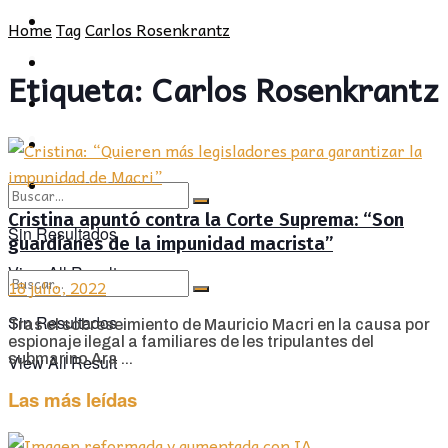
POLÍTICA
PROVINCIA
Home
Tag
Carlos Rosenkrantz
SOCIEDAD
POLÍTICA
Etiqueta:
Carlos Rosenkrantz
CULTURA
SOCIEDAD
OPINIÓN
CULTURA
OPINIÓN
Cristina apuntó contra la Corte Suprema: “Son
Sin Resultados
guardianes de la impunidad macrista”
View All Result
18 julio, 2022
Sin Resultados
Tras el sobreseimiento de Mauricio Macri en la causa por
espionaje ilegal a familiares de les tripulantes del
submarino Ara ...
View All Result
Las más leídas