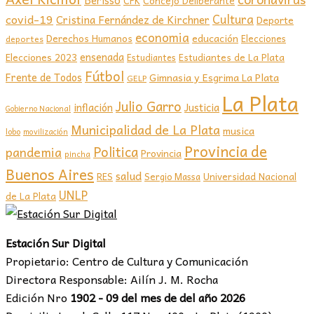
Berisso
CFK
Concejo Deliberante
covid-19
Cultura
Cristina Fernández de Kirchner
Deporte
economia
educación
Derechos Humanos
Elecciones
deportes
ensenada
Elecciones 2023
Estudiantes de La Plata
Estudiantes
Fútbol
Frente de Todos
Gimnasia y Esgrima La Plata
GELP
La Plata
Julio Garro
inflación
Justicia
Gobierno Nacional
Municipalidad de La Plata
musica
lobo
movilización
Provincia de
Politica
pandemia
Provincia
pincha
Buenos Aires
salud
RES
Sergio Massa
Universidad Nacional
UNLP
de La Plata
Estación Sur Digital
Propietario: Centro de Cultura y Comunicación
Directora Responsable: Ailín J. M. Rocha
Edición Nro
1902 - 09 del mes de del año 2026