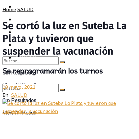
POLÍTICA
PROVINCIA
Home
SALUD
SOCIEDAD
POLÍTICA
Se cortó la luz en Suteba La
CULTURA
SOCIEDAD
Plata y tuvieron que
OPINIÓN
CULTURA
suspender la vacunación
OPINIÓN
Se reprogramarán los turnos
Sin Resultados
View All Result
10 mayo, 2021
En:
SALUD
Sin Resultados
View All Result