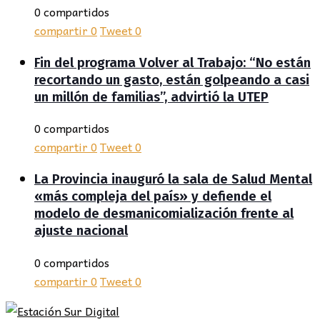
0 compartidos
compartir
0
Tweet
0
Fin del programa Volver al Trabajo: “No están
recortando un gasto, están golpeando a casi
un millón de familias”, advirtió la UTEP
0 compartidos
compartir
0
Tweet
0
La Provincia inauguró la sala de Salud Mental
«más compleja del país» y defiende el
modelo de desmanicomialización frente al
ajuste nacional
0 compartidos
compartir
0
Tweet
0