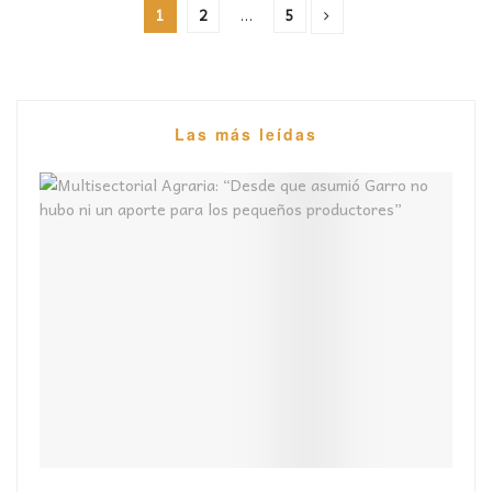
1
2
…
5
Las más leídas