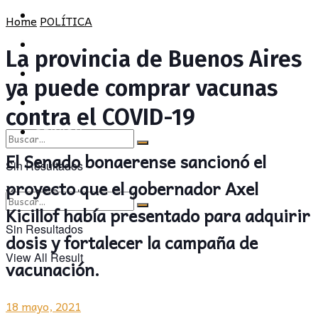
POLÍTICA
PROVINCIA
Home
POLÍTICA
SOCIEDAD
POLÍTICA
La provincia de Buenos Aires
CULTURA
SOCIEDAD
ya puede comprar vacunas
OPINIÓN
CULTURA
contra el COVID-19
OPINIÓN
El Senado bonaerense sancionó el
Sin Resultados
proyecto que el gobernador Axel
View All Result
Kicillof había presentado para adquirir
Sin Resultados
dosis y fortalecer la campaña de
View All Result
vacunación.
18 mayo, 2021