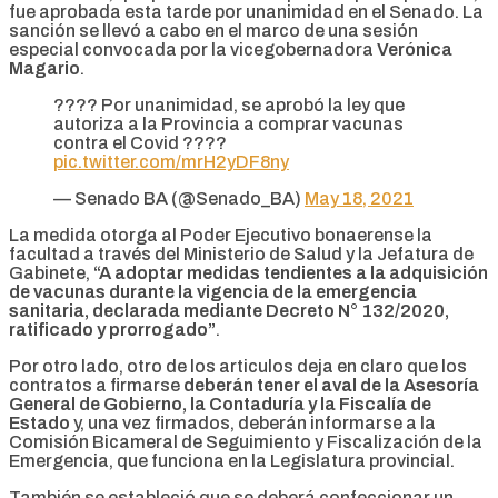
fue aprobada esta tarde por unanimidad en el Senado. La
sanción se llevó a cabo en el marco de una sesión
especial convocada por la vicegobernadora
Verónica
Magario
.
???? Por unanimidad, se aprobó la ley que
autoriza a la Provincia a comprar vacunas
contra el Covid ????
pic.twitter.com/mrH2yDF8ny
— Senado BA (@Senado_BA)
May 18, 2021
La medida otorga al Poder Ejecutivo bonaerense la
facultad a través del Ministerio de Salud y la Jefatura de
Gabinete,
“A adoptar medidas tendientes a la adquisición
de vacunas durante la vigencia de la emergencia
sanitaria, declarada mediante Decreto N° 132/2020,
ratificado y prorrogado”
.
Por otro lado, otro de los articulos deja en claro que los
contratos a firmarse
deberán tener el aval de la Asesoría
General de Gobierno, la Contaduría y la Fiscalía de
Estado
y, una vez firmados, deberán informarse a la
Comisión Bicameral de Seguimiento y Fiscalización de la
Emergencia, que funciona en la Legislatura provincial.
También se estableció que se deberá confeccionar un