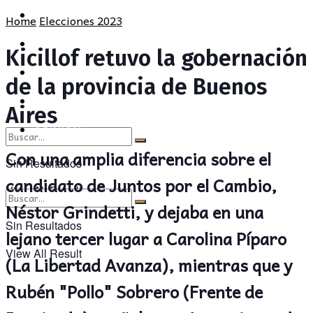
POLÍTICA
PROVINCIA
Home
Elecciones 2023
SOCIEDAD
POLÍTICA
Kicillof retuvo la gobernación
CULTURA
SOCIEDAD
de la provincia de Buenos
OPINIÓN
CULTURA
Aires
OPINIÓN
Con una amplia diferencia sobre el
Sin Resultados
candidato de Juntos por el Cambio,
View All Result
Néstor Grindetti, y dejaba en una
Sin Resultados
lejano tercer lugar a Carolina Píparo
View All Result
(La Libertad Avanza), mientras que y
Rubén "Pollo" Sobrero (Frente de