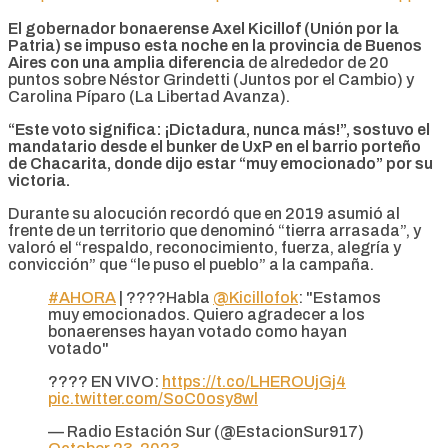
El gobernador bonaerense Axel Kicillof (Unión por la
Patria) se impuso esta noche en la provincia de Buenos
Aires con una amplia diferencia
de alrededor de 20
puntos sobre Néstor Grindetti (Juntos por el Cambio) y
Carolina Píparo (La Libertad Avanza).
“Este voto significa: ¡Dictadura, nunca más!”, sostuvo el
mandatario desde el bunker de UxP en el barrio porteño
de Chacarita, donde dijo estar “muy emocionado” por su
victoria.
Durante su alocución recordó que en 2019 asumió al
frente de un territorio que denominó “tierra arrasada”, y
valoró el “respaldo, reconocimiento, fuerza, alegría y
convicción” que “le puso el pueblo” a la campaña.
#AHORA
| ????️Habla
@Kicillofok
: "Estamos
muy emocionados. Quiero agradecer a los
bonaerenses hayan votado como hayan
votado"
???? EN VIVO:
https://t.co/LHEROUjGj4
pic.twitter.com/SoC0osy8wl
— Radio Estación Sur (@EstacionSur917)