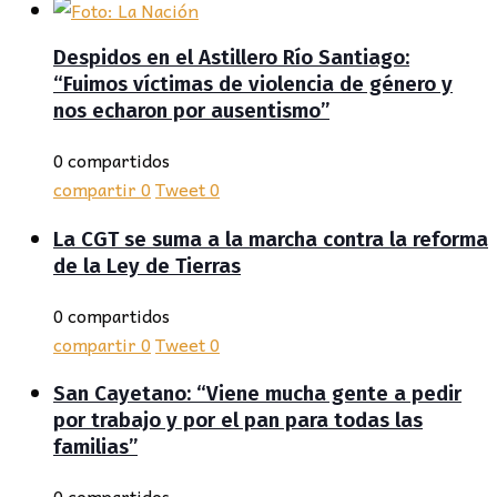
Despidos en el Astillero Río Santiago:
“Fuimos víctimas de violencia de género y
nos echaron por ausentismo”
0 compartidos
compartir
0
Tweet
0
La CGT se suma a la marcha contra la reforma
de la Ley de Tierras
0 compartidos
compartir
0
Tweet
0
San Cayetano: “Viene mucha gente a pedir
por trabajo y por el pan para todas las
familias”
0 compartidos