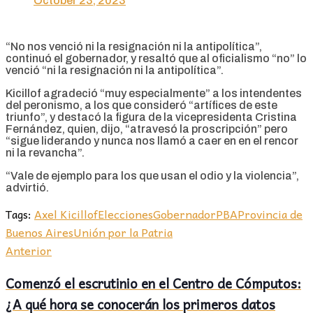
October 23, 2023
“No nos venció ni la resignación ni la antipolítica”,
continuó el gobernador, y resaltó que al oficialismo “no” lo
venció “ni la resignación ni la antipolítica”.
Kicillof agradeció “muy especialmente” a los intendentes
del peronismo, a los que consideró “artífices de este
triunfo”, y destacó la figura de la vicepresidenta Cristina
Fernández, quien, dijo, “atravesó la proscripción” pero
“sigue liderando y nunca nos llamó a caer en en el rencor
ni la revancha”.
“Vale de ejemplo para los que usan el odio y la violencia”,
advirtió.
Tags:
Axel Kicillof
Elecciones
Gobernador
PBA
Provincia de
Buenos Aires
Unión por la Patria
Anterior
Comenzó el escrutinio en el Centro de Cómputos:
¿A qué hora se conocerán los primeros datos