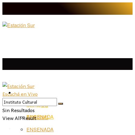
LA PLATA
Escuchá en Vivo
LA PLATA
LA REGIÓN
BERISSO
LA REGIÓN
Sin Resultados
ENSENADA
View All Result
BERISSO
PROVINCIA
ENSENADA