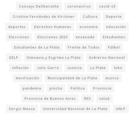
Concejo Deliberante
coronavirus
covid-19
Cristina Fernández de Kirchner
Cultura
Deporte
deportes
Derechos Humanos
economia
educación
Elecciones
Elecciones 2023
ensenada
Estudiantes
Estudiantes de La Plata
Frente de Todos
Fútbol
GELP
Gimnasia y Esgrima La Plata
Gobierno Nacional
inflación
Julio Garro
Justicia
La Plata
lobo
movilización
Municipalidad de La Plata
musica
pandemia
pincha
Politica
Provincia
Provincia de Buenos Aires
RES
salud
Sergio Massa
Universidad Nacional de La Plata
UNLP