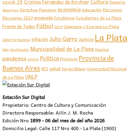
covid-19
Cultura
Cristina Fernández de Kirchner
Deporte
economia
educación
Derechos Humanos
Elecciones
deportes
ensenada
Elecciones 2023
Estudiantes de La Plata
Estudiantes
Fútbol
Frente de Todos
Gimnasia y Esgrima La Plata
GELP
La Plata
Julio Garro
inflación
Justicia
Gobierno Nacional
Municipalidad de La Plata
musica
lobo
movilización
Provincia de
Politica
pandemia
Provincia
pincha
Buenos Aires
salud
RES
Sergio Massa
Universidad Nacional
UNLP
de La Plata
Estación Sur Digital
Propietario: Centro de Cultura y Comunicación
Directora Responsable: Ailín J. M. Rocha
Edición Nro
1899 - 06 del mes de del año 2026
Domicilio Legal: Calle 117 Nro 400 - La Plata (1900)