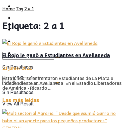
POLÍTICA
PROVINCIA
Home
Tag
2 a 1
SOCIEDAD
POLÍTICA
Etiqueta:
2 a 1
CULTURA
SOCIEDAD
OPINIÓN
CULTURA
OPINIÓN
El Rojo le ganó a Estudiantes en Avellaneda
Sin Resultados
21 junio, 2022
View All Result
Este lunes, se enfrentaron Estudiantes de La Plata e
Independiente en Avellaneda. En el Estadio Libertadores
de América - Ricardo ...
Sin Resultados
Las más leídas
View All Result
GENERAL