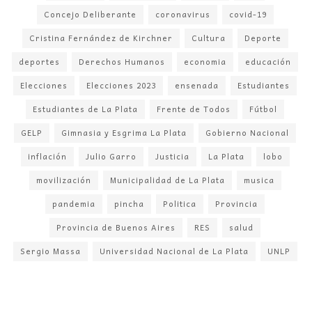
Concejo Deliberante
coronavirus
covid-19
Cristina Fernández de Kirchner
Cultura
Deporte
deportes
Derechos Humanos
economia
educación
Elecciones
Elecciones 2023
ensenada
Estudiantes
Estudiantes de La Plata
Frente de Todos
Fútbol
GELP
Gimnasia y Esgrima La Plata
Gobierno Nacional
inflación
Julio Garro
Justicia
La Plata
lobo
movilización
Municipalidad de La Plata
musica
pandemia
pincha
Politica
Provincia
Provincia de Buenos Aires
RES
salud
Sergio Massa
Universidad Nacional de La Plata
UNLP