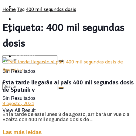
POLÍTICA
PROVINCIA
Home
Tag
400 mil segundas dosis
SOCIEDAD
POLÍTICA
Etiqueta:
400 mil segundas
CULTURA
SOCIEDAD
dosis
OPINIÓN
CULTURA
OPINIÓN
Sin Resultados
Esta tarde llegarán al país 400 mil segundas dosis
View All Result
de Sputnik v
Sin Resultados
9 agosto, 2021
View All Result
En la tarde de este lunes 9 de agosto, arribará un vuelo a
Ezeiza con 400 mil segundas dosis de ...
Las más leídas