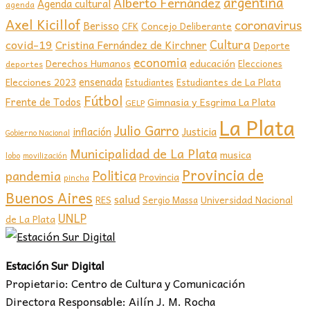
argentina
Alberto Fernández
Agenda cultural
agenda
Axel Kicillof
coronavirus
Berisso
CFK
Concejo Deliberante
covid-19
Cultura
Cristina Fernández de Kirchner
Deporte
economia
educación
Derechos Humanos
Elecciones
deportes
ensenada
Elecciones 2023
Estudiantes de La Plata
Estudiantes
Fútbol
Frente de Todos
Gimnasia y Esgrima La Plata
GELP
La Plata
Julio Garro
inflación
Justicia
Gobierno Nacional
Municipalidad de La Plata
musica
lobo
movilización
Provincia de
Politica
pandemia
Provincia
pincha
Buenos Aires
salud
RES
Sergio Massa
Universidad Nacional
UNLP
de La Plata
Estación Sur Digital
Propietario: Centro de Cultura y Comunicación
Directora Responsable: Ailín J. M. Rocha