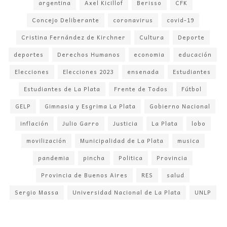
argentina
Axel Kicillof
Berisso
CFK
Concejo Deliberante
coronavirus
covid-19
Cristina Fernández de Kirchner
Cultura
Deporte
deportes
Derechos Humanos
economia
educación
Elecciones
Elecciones 2023
ensenada
Estudiantes
Estudiantes de La Plata
Frente de Todos
Fútbol
GELP
Gimnasia y Esgrima La Plata
Gobierno Nacional
inflación
Julio Garro
Justicia
La Plata
lobo
movilización
Municipalidad de La Plata
musica
pandemia
pincha
Politica
Provincia
Provincia de Buenos Aires
RES
salud
Sergio Massa
Universidad Nacional de La Plata
UNLP