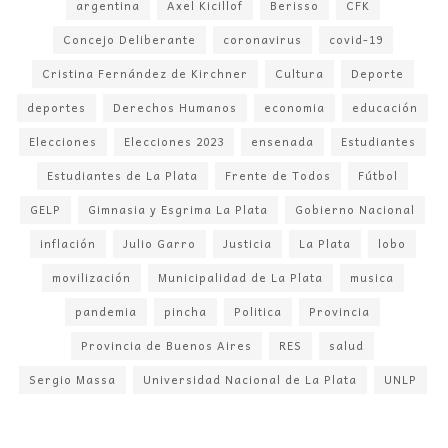
argentina
Axel Kicillof
Berisso
CFK
Concejo Deliberante
coronavirus
covid-19
Cristina Fernández de Kirchner
Cultura
Deporte
deportes
Derechos Humanos
economia
educación
Elecciones
Elecciones 2023
ensenada
Estudiantes
Estudiantes de La Plata
Frente de Todos
Fútbol
GELP
Gimnasia y Esgrima La Plata
Gobierno Nacional
inflación
Julio Garro
Justicia
La Plata
lobo
movilización
Municipalidad de La Plata
musica
pandemia
pincha
Politica
Provincia
Provincia de Buenos Aires
RES
salud
Sergio Massa
Universidad Nacional de La Plata
UNLP