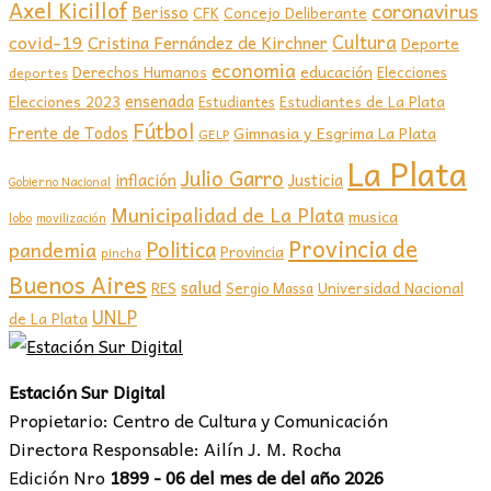
Axel Kicillof
coronavirus
Berisso
CFK
Concejo Deliberante
covid-19
Cultura
Cristina Fernández de Kirchner
Deporte
economia
educación
Derechos Humanos
Elecciones
deportes
ensenada
Elecciones 2023
Estudiantes de La Plata
Estudiantes
Fútbol
Frente de Todos
Gimnasia y Esgrima La Plata
GELP
La Plata
Julio Garro
inflación
Justicia
Gobierno Nacional
Municipalidad de La Plata
musica
lobo
movilización
Provincia de
Politica
pandemia
Provincia
pincha
Buenos Aires
salud
RES
Sergio Massa
Universidad Nacional
UNLP
de La Plata
Estación Sur Digital
Propietario: Centro de Cultura y Comunicación
Directora Responsable: Ailín J. M. Rocha
Edición Nro
1899 - 06 del mes de del año 2026