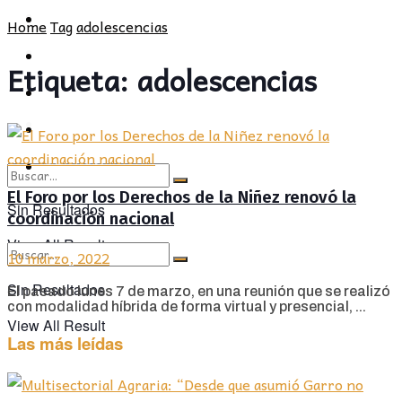
POLÍTICA
PROVINCIA
Home
Tag
adolescencias
SOCIEDAD
POLÍTICA
Etiqueta:
adolescencias
CULTURA
SOCIEDAD
OPINIÓN
CULTURA
OPINIÓN
El Foro por los Derechos de la Niñez renovó la
Sin Resultados
coordinación nacional
View All Result
10 marzo, 2022
Sin Resultados
El pasado lunes 7 de marzo, en una reunión que se realizó
con modalidad híbrida de forma virtual y presencial, ...
View All Result
Las más leídas