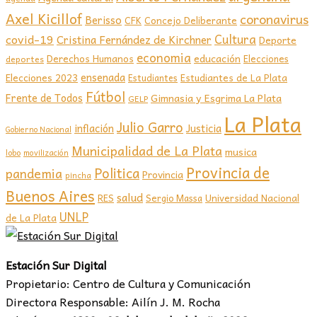
Axel Kicillof
coronavirus
Berisso
CFK
Concejo Deliberante
covid-19
Cultura
Cristina Fernández de Kirchner
Deporte
economia
educación
Derechos Humanos
Elecciones
deportes
ensenada
Elecciones 2023
Estudiantes de La Plata
Estudiantes
Fútbol
Frente de Todos
Gimnasia y Esgrima La Plata
GELP
La Plata
Julio Garro
inflación
Justicia
Gobierno Nacional
Municipalidad de La Plata
musica
lobo
movilización
Provincia de
Politica
pandemia
Provincia
pincha
Buenos Aires
salud
RES
Sergio Massa
Universidad Nacional
UNLP
de La Plata
Estación Sur Digital
Propietario: Centro de Cultura y Comunicación
Directora Responsable: Ailín J. M. Rocha