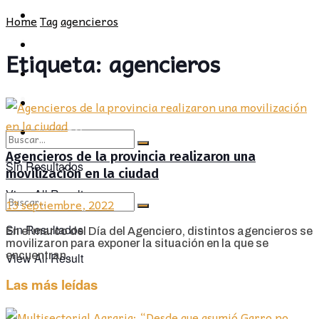
POLÍTICA
PROVINCIA
Home
Tag
agencieros
SOCIEDAD
POLÍTICA
Etiqueta:
agencieros
CULTURA
SOCIEDAD
OPINIÓN
CULTURA
OPINIÓN
Agencieros de la provincia realizaron una
Sin Resultados
movilización en la ciudad
View All Result
13 septiembre, 2022
Sin Resultados
En el marco del Día del Agenciero, distintos agencieros se
movilizaron para exponer la situación en la que se
encuentran ...
View All Result
Las más leídas