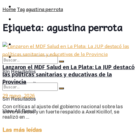
POLÍTICA
PROVINCIA
Home
Tag
agustina perrota
SOCIEDAD
POLÍTICA
Etiqueta:
agustina perrota
CULTURA
SOCIEDAD
OPINIÓN
CULTURA
OPINIÓN
Lanzaron el MDF Salud en La Plata: La JUP destacó
Sin Resultados
las políticas sanitarias y educativas de la
Provincia
View All Result
29 mayo, 2026
Sin Resultados
Con críticas al ajuste del gobierno nacional sobre las
View All Result
universidades y un fuerte respaldo a Axel Kicillof, se
realizó en ...
Las más leídas