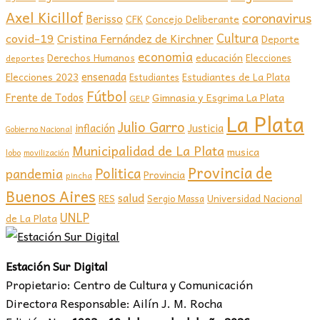
Axel Kicillof
coronavirus
Berisso
CFK
Concejo Deliberante
covid-19
Cultura
Cristina Fernández de Kirchner
Deporte
economia
educación
Derechos Humanos
Elecciones
deportes
ensenada
Elecciones 2023
Estudiantes de La Plata
Estudiantes
Fútbol
Frente de Todos
Gimnasia y Esgrima La Plata
GELP
La Plata
Julio Garro
inflación
Justicia
Gobierno Nacional
Municipalidad de La Plata
musica
lobo
movilización
Provincia de
Politica
pandemia
Provincia
pincha
Buenos Aires
salud
RES
Sergio Massa
Universidad Nacional
UNLP
de La Plata
Estación Sur Digital
Propietario: Centro de Cultura y Comunicación
Directora Responsable: Ailín J. M. Rocha