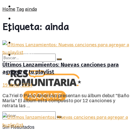
POLÍTICA
PROVINCIA
Home
Tag
ainda
SOCIEDAD
POLÍTICA
Etiqueta:
ainda
CULTURA
SOCIEDAD
OPINIÓN
CULTURA
OPINIÓN
Últimos Lanzamientos: Nuevas canciones para
Sin Resultados
agregar a tu playlist
View All Result
19 abril, 2024
Ca7riel & Paco Amoroso presentan su álbum debut "Baño
María" El álbum está compuesto por 12 canciones y
retrata las ...
Sin Resultados