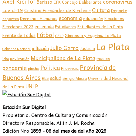
Axel Kicillof
coronavirus
Berisso
CFK
Concejo Deliberante
covid-19
Cultura
Cristina Fernández de Kirchner
Deporte
economia
educación
Derechos Humanos
Elecciones
deportes
ensenada
Elecciones 2023
Estudiantes de La Plata
Estudiantes
Fútbol
Frente de Todos
Gimnasia y Esgrima La Plata
GELP
La Plata
Julio Garro
inflación
Justicia
Gobierno Nacional
Municipalidad de La Plata
musica
lobo
movilización
Provincia de
Politica
pandemia
Provincia
pincha
Buenos Aires
salud
RES
Sergio Massa
Universidad Nacional
UNLP
de La Plata
Estación Sur Digital
Propietario: Centro de Cultura y Comunicación
Directora Responsable: Ailín J. M. Rocha
Edición Nro
1899 - 06 del mes de del año 2026