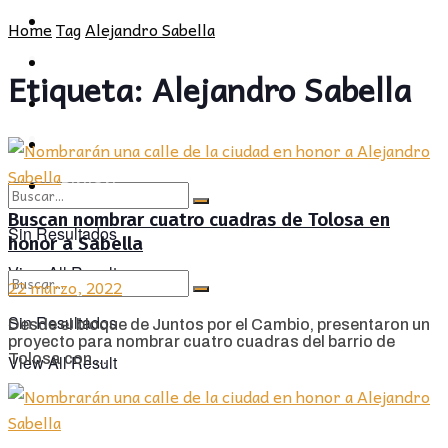
POLÍTICA
PROVINCIA
Home
Tag
Alejandro Sabella
SOCIEDAD
POLÍTICA
Etiqueta:
Alejandro Sabella
CULTURA
SOCIEDAD
OPINIÓN
CULTURA
OPINIÓN
Buscan nombrar cuatro cuadras de Tolosa en
Sin Resultados
honor a Sabella
View All Result
22 marzo, 2022
Sin Resultados
Desde el bloque de Juntos por el Cambio, presentaron un
proyecto para nombrar cuatro cuadras del barrio de
Tolosa con ...
View All Result