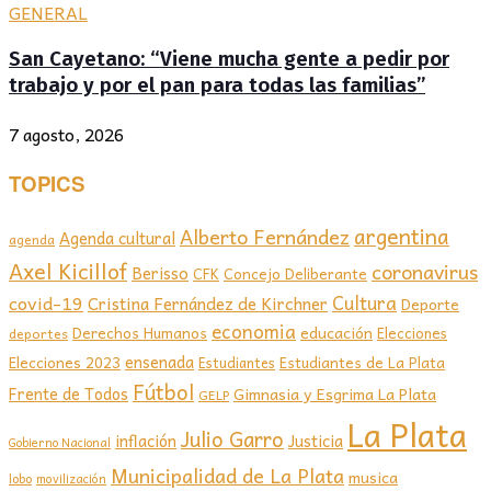
GENERAL
San Cayetano: “Viene mucha gente a pedir por
trabajo y por el pan para todas las familias”
7 agosto, 2026
TOPICS
argentina
Alberto Fernández
Agenda cultural
agenda
Axel Kicillof
coronavirus
Berisso
CFK
Concejo Deliberante
covid-19
Cultura
Cristina Fernández de Kirchner
Deporte
economia
educación
Derechos Humanos
Elecciones
deportes
ensenada
Elecciones 2023
Estudiantes de La Plata
Estudiantes
Fútbol
Frente de Todos
Gimnasia y Esgrima La Plata
GELP
La Plata
Julio Garro
inflación
Justicia
Gobierno Nacional
Municipalidad de La Plata
musica
lobo
movilización