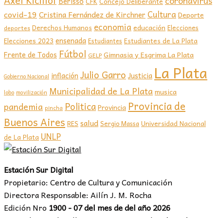
Axel Kicillof
coronavirus
Berisso
CFK
Concejo Deliberante
covid-19
Cultura
Cristina Fernández de Kirchner
Deporte
economia
educación
Derechos Humanos
Elecciones
deportes
ensenada
Elecciones 2023
Estudiantes de La Plata
Estudiantes
Fútbol
Frente de Todos
Gimnasia y Esgrima La Plata
GELP
La Plata
Julio Garro
inflación
Justicia
Gobierno Nacional
Municipalidad de La Plata
musica
lobo
movilización
Provincia de
Politica
pandemia
Provincia
pincha
Buenos Aires
salud
RES
Sergio Massa
Universidad Nacional
UNLP
de La Plata
Estación Sur Digital
Propietario: Centro de Cultura y Comunicación
Directora Responsable: Ailín J. M. Rocha
Edición Nro
1900 - 07 del mes de del año 2026