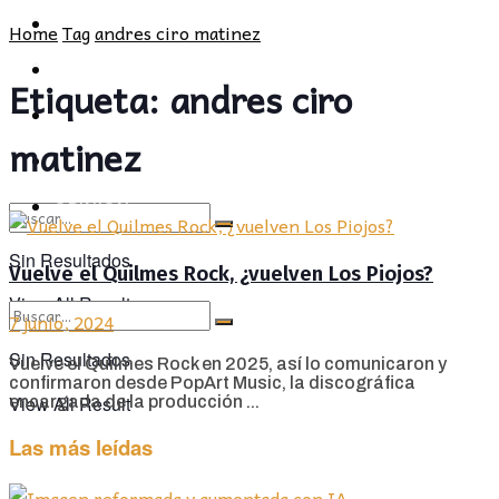
POLÍTICA
PROVINCIA
Home
Tag
andres ciro matinez
SOCIEDAD
POLÍTICA
Etiqueta:
andres ciro
CULTURA
SOCIEDAD
matinez
OPINIÓN
CULTURA
OPINIÓN
Sin Resultados
Vuelve el Quilmes Rock, ¿vuelven Los Piojos?
View All Result
7 junio, 2024
Sin Resultados
Vuelve el Quilmes Rock en 2025, así lo comunicaron y
confirmaron desde PopArt Music, la discográfica
View All Result
encargada de la producción ...
Las más leídas