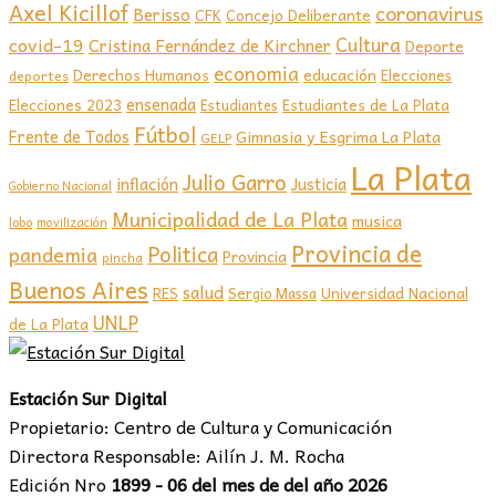
Axel Kicillof
coronavirus
Berisso
CFK
Concejo Deliberante
covid-19
Cultura
Cristina Fernández de Kirchner
Deporte
economia
educación
Derechos Humanos
Elecciones
deportes
ensenada
Elecciones 2023
Estudiantes de La Plata
Estudiantes
Fútbol
Frente de Todos
Gimnasia y Esgrima La Plata
GELP
La Plata
Julio Garro
inflación
Justicia
Gobierno Nacional
Municipalidad de La Plata
musica
lobo
movilización
Provincia de
Politica
pandemia
Provincia
pincha
Buenos Aires
salud
RES
Sergio Massa
Universidad Nacional
UNLP
de La Plata
Estación Sur Digital
Propietario: Centro de Cultura y Comunicación
Directora Responsable: Ailín J. M. Rocha
Edición Nro
1899 - 06 del mes de del año 2026