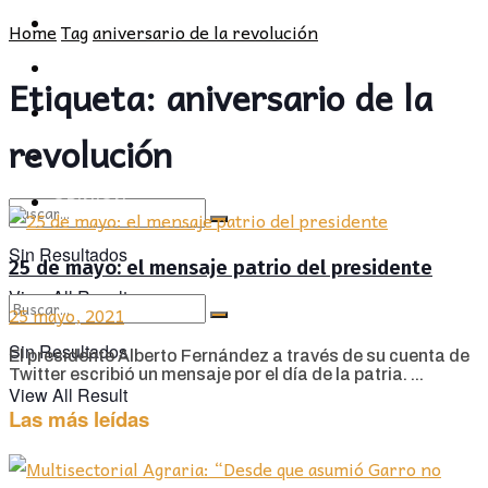
POLÍTICA
PROVINCIA
Home
Tag
aniversario de la revolución
SOCIEDAD
POLÍTICA
Etiqueta:
aniversario de la
CULTURA
SOCIEDAD
revolución
OPINIÓN
CULTURA
OPINIÓN
Sin Resultados
25 de mayo: el mensaje patrio del presidente
View All Result
25 mayo, 2021
Sin Resultados
El presidente Alberto Fernández a través de su cuenta de
Twitter escribió un mensaje por el día de la patria. ...
View All Result
Las más leídas