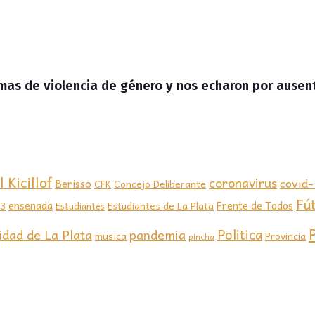
timas de violencia de género y nos echaron por ausen
 Kicillof
coronavirus
covid
Berisso
CFK
Concejo Deliberante
Fú
ensenada
Frente de Todos
23
Estudiantes de La Plata
Estudiantes
Politica
idad de La Plata
pandemia
musica
Provincia
pincha