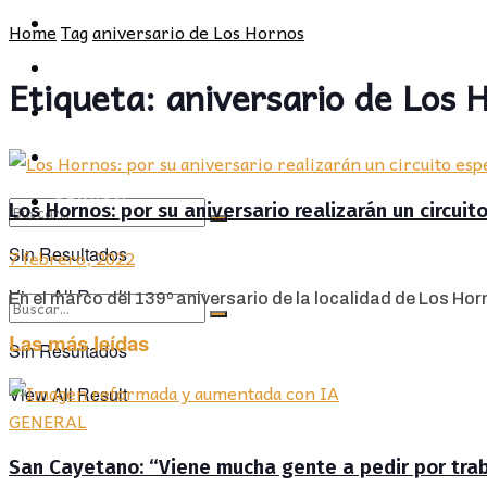
POLÍTICA
PROVINCIA
Home
Tag
aniversario de Los Hornos
SOCIEDAD
POLÍTICA
Etiqueta:
aniversario de Los 
CULTURA
SOCIEDAD
OPINIÓN
CULTURA
OPINIÓN
Los Hornos: por su aniversario realizarán un circuito
Sin Resultados
7 febrero, 2022
View All Result
En el marco del 139º aniversario de la localidad de Los Horno
Las más leídas
Sin Resultados
View All Result
GENERAL
San Cayetano: “Viene mucha gente a pedir por traba