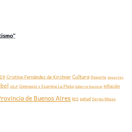
tismo”
-19
Cultura
Cristina Fernández de Kirchner
Deporte
deportes
tbol
Gimnasia y Esgrima La Plata
inflación
GELP
Gobierno Nacional
Provincia de Buenos Aires
salud
RES
Sergio Massa