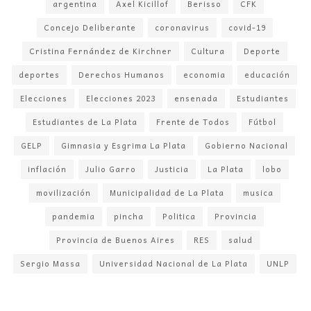
argentina
Axel Kicillof
Berisso
CFK
Concejo Deliberante
coronavirus
covid-19
Cristina Fernández de Kirchner
Cultura
Deporte
deportes
Derechos Humanos
economia
educación
Elecciones
Elecciones 2023
ensenada
Estudiantes
Estudiantes de La Plata
Frente de Todos
Fútbol
GELP
Gimnasia y Esgrima La Plata
Gobierno Nacional
inflación
Julio Garro
Justicia
La Plata
lobo
movilización
Municipalidad de La Plata
musica
pandemia
pincha
Politica
Provincia
Provincia de Buenos Aires
RES
salud
Sergio Massa
Universidad Nacional de La Plata
UNLP