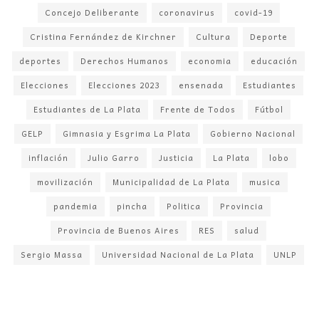
Concejo Deliberante
coronavirus
covid-19
Cristina Fernández de Kirchner
Cultura
Deporte
deportes
Derechos Humanos
economia
educación
Elecciones
Elecciones 2023
ensenada
Estudiantes
Estudiantes de La Plata
Frente de Todos
Fútbol
GELP
Gimnasia y Esgrima La Plata
Gobierno Nacional
inflación
Julio Garro
Justicia
La Plata
lobo
movilización
Municipalidad de La Plata
musica
pandemia
pincha
Politica
Provincia
Provincia de Buenos Aires
RES
salud
Sergio Massa
Universidad Nacional de La Plata
UNLP