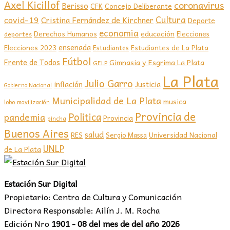
Axel Kicillof
coronavirus
Berisso
CFK
Concejo Deliberante
covid-19
Cultura
Cristina Fernández de Kirchner
Deporte
economia
educación
Derechos Humanos
Elecciones
deportes
ensenada
Elecciones 2023
Estudiantes de La Plata
Estudiantes
Fútbol
Frente de Todos
Gimnasia y Esgrima La Plata
GELP
La Plata
Julio Garro
inflación
Justicia
Gobierno Nacional
Municipalidad de La Plata
musica
lobo
movilización
Provincia de
Politica
pandemia
Provincia
pincha
Buenos Aires
salud
RES
Sergio Massa
Universidad Nacional
UNLP
de La Plata
Estación Sur Digital
Propietario: Centro de Cultura y Comunicación
Directora Responsable: Ailín J. M. Rocha
Edición Nro
1901 - 08 del mes de del año 2026