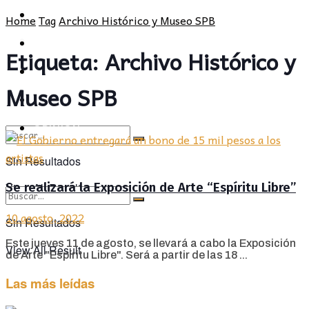
POLÍTICA
PROVINCIA
Home
Tag
Archivo Histórico y Museo SPB
SOCIEDAD
POLÍTICA
Etiqueta:
Archivo Histórico y
CULTURA
SOCIEDAD
Museo SPB
OPINIÓN
CULTURA
OPINIÓN
Sin Resultados
Se realizará la Exposición de Arte “Espíritu Libre”
View All Result
10 agosto, 2022
Sin Resultados
Este jueves 11 de agosto, se llevará a cabo la Exposición
View All Result
de Arte "Espíritu Libre". Será a partir de las 18 ...
Las más leídas