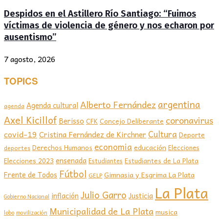
Despidos en el Astillero Río Santiago: “Fuimos
víctimas de violencia de género y nos echaron por
ausentismo”
7 agosto, 2026
TOPICS
argentina
Alberto Fernández
Agenda cultural
agenda
Axel Kicillof
coronavirus
Berisso
CFK
Concejo Deliberante
covid-19
Cultura
Cristina Fernández de Kirchner
Deporte
economia
educación
Derechos Humanos
Elecciones
deportes
ensenada
Elecciones 2023
Estudiantes de La Plata
Estudiantes
Fútbol
Frente de Todos
Gimnasia y Esgrima La Plata
GELP
La Plata
Julio Garro
inflación
Justicia
Gobierno Nacional
Municipalidad de La Plata
musica
lobo
movilización