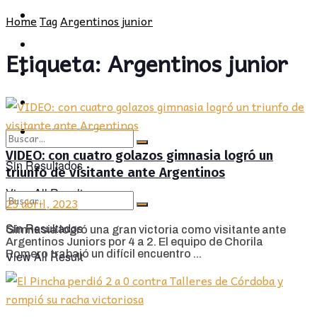
POLÍTICA
PROVINCIA
Home
Tag
Argentinos junior
SOCIEDAD
POLÍTICA
Etiqueta:
Argentinos junior
CULTURA
SOCIEDAD
OPINIÓN
CULTURA
OPINIÓN
VIDEO: con cuatro golazos gimnasia logró un
Sin Resultados
triunfo de visitante ante Argentinos
View All Result
25 abril, 2023
Sin Resultados
Gimnasia logró una gran victoria como visitante ante
Argentinos Juniors por 4 a 2. El equipo de Chorila
Romero trabajó un difícil encuentro ...
View All Result