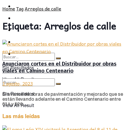
POLÍTICA
PROVINCIA
Home
Tag
Arreglos de calle
SOCIEDAD
POLÍTICA
Etiqueta:
Arreglos de calle
CULTURA
SOCIEDAD
OPINIÓN
CULTURA
OPINIÓN
Anunciaron cortes en el Distribuidor por obras
Sin Resultados
viales en Camino Centenario
View All Result
1 agosto, 2023
Sin Resultados
El avance de obras de pavimentación y mejorado que se
están llevando adelante en el Camino Centenario entre
514 y 520, ...
View All Result
Las más leídas