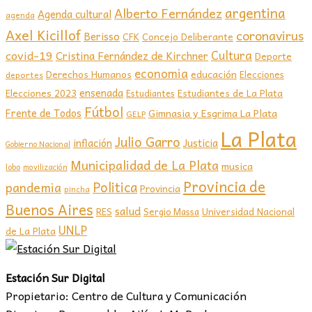
argentina
Alberto Fernández
Agenda cultural
agenda
Axel Kicillof
coronavirus
Berisso
CFK
Concejo Deliberante
covid-19
Cultura
Cristina Fernández de Kirchner
Deporte
economia
educación
Derechos Humanos
Elecciones
deportes
ensenada
Elecciones 2023
Estudiantes de La Plata
Estudiantes
Fútbol
Frente de Todos
Gimnasia y Esgrima La Plata
GELP
La Plata
Julio Garro
inflación
Justicia
Gobierno Nacional
Municipalidad de La Plata
musica
lobo
movilización
Provincia de
Politica
pandemia
Provincia
pincha
Buenos Aires
salud
RES
Sergio Massa
Universidad Nacional
UNLP
de La Plata
Estación Sur Digital
Propietario: Centro de Cultura y Comunicación