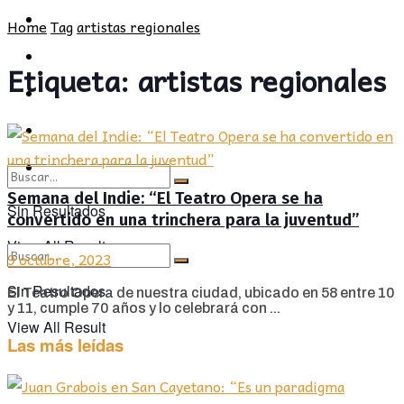
POLÍTICA
PROVINCIA
Home
Tag
artistas regionales
SOCIEDAD
POLÍTICA
Etiqueta:
artistas regionales
CULTURA
SOCIEDAD
OPINIÓN
CULTURA
OPINIÓN
Semana del Indie: “El Teatro Opera se ha
Sin Resultados
convertido en una trinchera para la juventud”
View All Result
9 octubre, 2023
Sin Resultados
El Teatro Opera de nuestra ciudad, ubicado en 58 entre 10
y 11, cumple 70 años y lo celebrará con ...
View All Result
Las más leídas