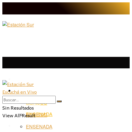
LA PLATA
Escuchá en Vivo
LA PLATA
LA REGIÓN
BERISSO
LA REGIÓN
Sin Resultados
ENSENADA
View All Result
BERISSO
PROVINCIA
ENSENADA