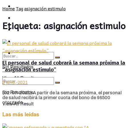
POLÍTICA
PROVINCIA
Home
Tag
asignación estimulo
SOCIEDAD
POLÍTICA
Etiqueta:
asignación estimulo
CULTURA
SOCIEDAD
OPINIÓN
CULTURA
OPINIÓN
El personal de salud cobrará la semana próxima la
Sin Resultados
“asignación estímulo”
View All Result
2 julio, 2021
Sin Resultados
(02-07-2021) A partir de la semana próxima, el personal
de salud recibirá la primer cuota del bono de $6500
otorgado ...
View All Result
Las más leídas