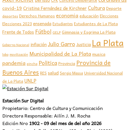
Berisso
CFK
Concejo Deliberante
covid-19
Cultura
Cristina Fernández de Kirchner
Deporte
economia
educación
Derechos Humanos
Elecciones
deportes
ensenada
Elecciones 2023
Estudiantes de La Plata
Estudiantes
Fútbol
Frente de Todos
Gimnasia y Esgrima La Plata
GELP
La Plata
Julio Garro
inflación
Justicia
Gobierno Nacional
Municipalidad de La Plata
musica
lobo
movilización
Provincia de
Politica
pandemia
Provincia
pincha
Buenos Aires
salud
RES
Sergio Massa
Universidad Nacional
UNLP
de La Plata
Estación Sur Digital
Propietario: Centro de Cultura y Comunicación
Directora Responsable: Ailín J. M. Rocha
Edición Nro
1902 - 09 del mes de del año 2026