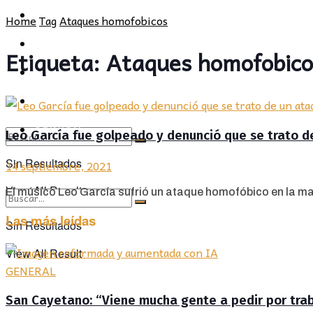
POLÍTICA
PROVINCIA
Home
Tag
Ataques homofobicos
SOCIEDAD
POLÍTICA
Etiqueta:
Ataques homofobico
CULTURA
SOCIEDAD
OPINIÓN
CULTURA
OPINIÓN
Leo García fue golpeado y denunció que se trato 
Sin Resultados
14 septiembre, 2021
View All Result
El músico Leo García sufrió un ataque homofóbico en la ma
Las más leídas
Sin Resultados
View All Result
GENERAL
San Cayetano: “Viene mucha gente a pedir por traba