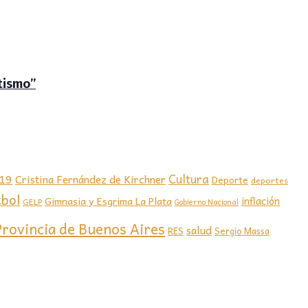
tismo”
-19
Cultura
Cristina Fernández de Kirchner
Deporte
deportes
tbol
Gimnasia y Esgrima La Plata
inflación
GELP
Gobierno Nacional
Provincia de Buenos Aires
salud
RES
Sergio Massa