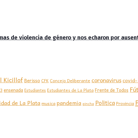
timas de violencia de género y nos echaron por ausen
 Kicillof
coronavirus
covid
Berisso
CFK
Concejo Deliberante
Fú
ensenada
Frente de Todos
23
Estudiantes de La Plata
Estudiantes
Politica
idad de La Plata
pandemia
musica
Provincia
pincha