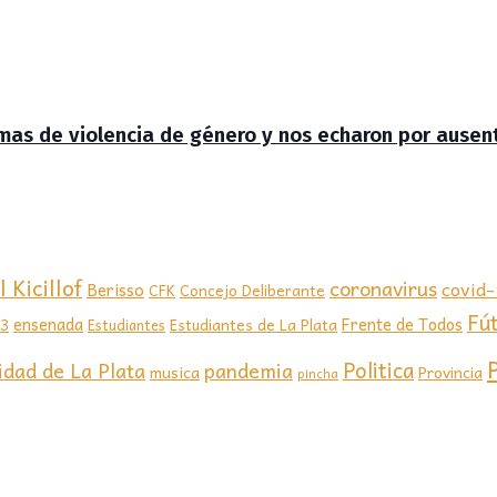
timas de violencia de género y nos echaron por ausen
 Kicillof
coronavirus
covid
Berisso
CFK
Concejo Deliberante
Fú
ensenada
Frente de Todos
23
Estudiantes de La Plata
Estudiantes
Politica
idad de La Plata
pandemia
musica
Provincia
pincha