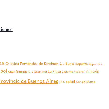
tismo”
-19
Cultura
Cristina Fernández de Kirchner
Deporte
deportes
tbol
Gimnasia y Esgrima La Plata
inflación
GELP
Gobierno Nacional
Provincia de Buenos Aires
salud
RES
Sergio Massa