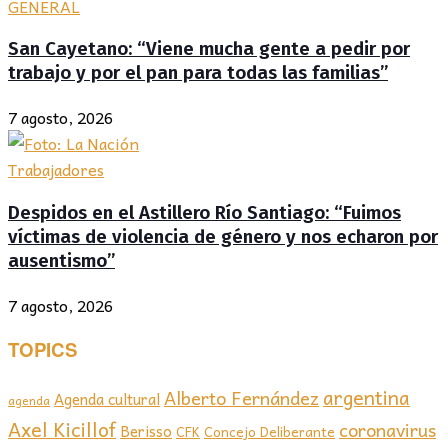
GENERAL
San Cayetano: “Viene mucha gente a pedir por
trabajo y por el pan para todas las familias”
7 agosto, 2026
Trabajadores
Despidos en el Astillero Río Santiago: “Fuimos
víctimas de violencia de género y nos echaron por
ausentismo”
7 agosto, 2026
TOPICS
argentina
Alberto Fernández
Agenda cultural
agenda
Axel Kicillof
coronavirus
Berisso
CFK
Concejo Deliberante