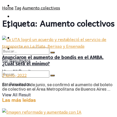
POLÍTICA
PROVINCIA
Home
Tag
Aumento colectivos
SOCIEDAD
POLÍTICA
Etiqueta:
Aumento colectivos
CULTURA
SOCIEDAD
OPINIÓN
CULTURA
OPINIÓN
Anunciaron el aumento de bondis en el AMBA,
Sin Resultados
¿Cuál será el mínimo?
View All Result
3 junio, 2022
Sin Resultados
Este viernes 3 de junio, se confirmó el aumento del boleto
de colectivo en el Área Metropolitana de Buenos Aires ...
View All Result
Las más leídas