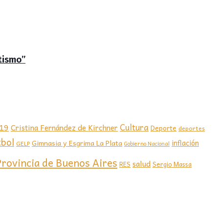
tismo”
-19
Cultura
Cristina Fernández de Kirchner
Deporte
deportes
tbol
Gimnasia y Esgrima La Plata
inflación
GELP
Gobierno Nacional
Provincia de Buenos Aires
salud
RES
Sergio Massa