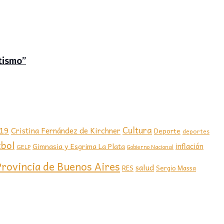
tismo”
-19
Cultura
Cristina Fernández de Kirchner
Deporte
deportes
tbol
Gimnasia y Esgrima La Plata
inflación
GELP
Gobierno Nacional
Provincia de Buenos Aires
salud
RES
Sergio Massa