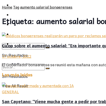
POLÍTICA
PROVINCIA
Home
Tag
aumento salarial bonaerenses
SOCIEDAD
POLÍTICA
Etiqueta:
aumento salarial b
CULTURA
SOCIEDAD
OPINIÓN
CULTURA
OPINIÓN
Cicop sobre el aumento salarial: “Era importante q
Sin Resultados
17 octubre, 2022
View All Result
El Gobernador bonaerense se reunió esta mañana con autorid
Las más leídas
Sin Resultados
View All Result
GENERAL
San Cayetano: “Viene mucha gente a pedir por traba