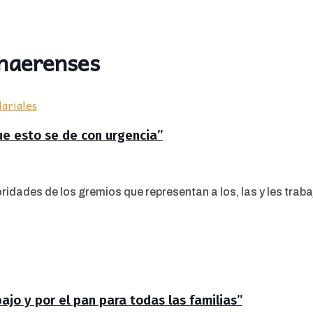
onaerenses
ue esto se de con urgencia”
ades de los gremios que representan a los, las y les trabaj
jo y por el pan para todas las familias”