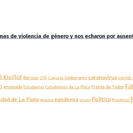
timas de violencia de género y nos echaron por ausen
 Kicillof
coronavirus
covid
Berisso
CFK
Concejo Deliberante
Fú
ensenada
Frente de Todos
23
Estudiantes de La Plata
Estudiantes
Politica
idad de La Plata
pandemia
musica
Provincia
pincha