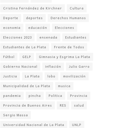
Cristina Fernández de Kirchner
Cultura
Deporte
deportes
Derechos Humanos
economia
educación
Elecciones
Elecciones 2023
ensenada
Estudiantes
Estudiantes de La Plata
Frente de Todos
Fútbol
GELP
Gimnasia y Esgrima La Plata
Gobierno Nacional
inflación
Julio Garro
Justicia
La Plata
lobo
movilización
Municipalidad de La Plata
musica
pandemia
pincha
Politica
Provincia
Provincia de Buenos Aires
RES
salud
Sergio Massa
Universidad Nacional de La Plata
UNLP