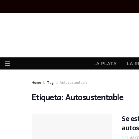
LA PLATA
LA R
Home
Tag
Autosustentable
Etiqueta:
Autosustentable
Se es
autos
14 MAYO