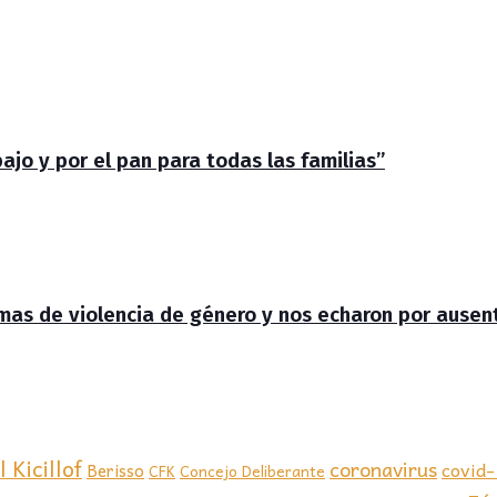
jo y por el pan para todas las familias”
timas de violencia de género y nos echaron por ausen
 Kicillof
coronavirus
covid
Berisso
CFK
Concejo Deliberante