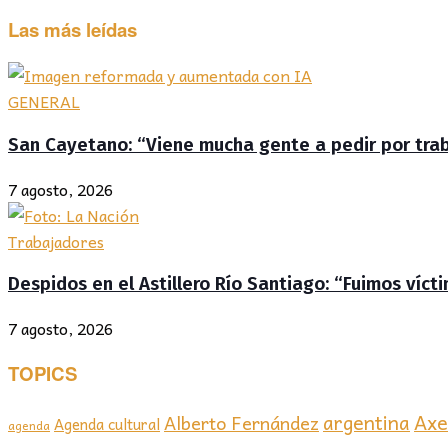
Las más leídas
GENERAL
San Cayetano: “Viene mucha gente a pedir por traba
7 agosto, 2026
Trabajadores
Despidos en el Astillero Río Santiago: “Fuimos víc
7 agosto, 2026
TOPICS
Axel
argentina
Alberto Fernández
Agenda cultural
agenda