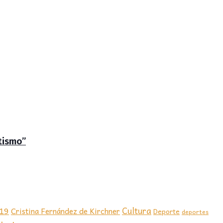
tismo”
-19
Cultura
Cristina Fernández de Kirchner
Deporte
deportes