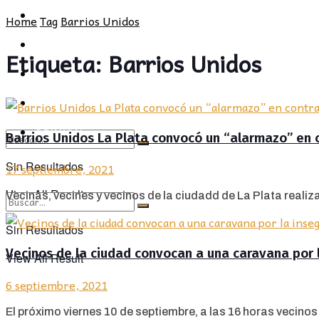
POLÍTICA
PROVINCIA
Home
Tag
Barrios Unidos
SOCIEDAD
POLÍTICA
Etiqueta:
Barrios Unidos
CULTURA
SOCIEDAD
OPINIÓN
CULTURA
OPINIÓN
Barrios Unidos La Plata convocó un “alarmazo” en 
Sin Resultados
17 septiembre, 2021
View All Result
Vecinas, vecines y vecinos de la ciudadd de La Plata realiza
Sin Resultados
Vecinos de la ciudad convocan a una caravana por 
View All Result
6 septiembre, 2021
El próximo viernes 10 de septiembre, a las 16 horas vecinos