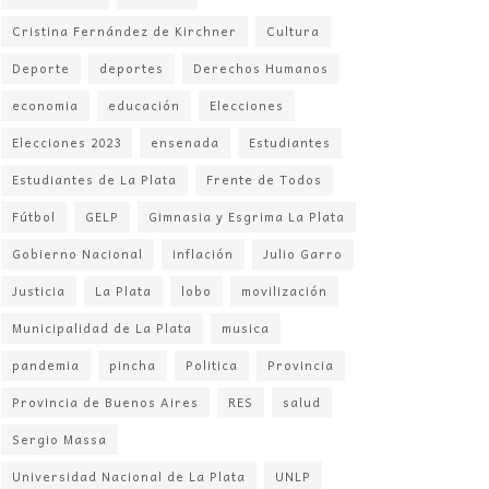
Cristina Fernández de Kirchner
Cultura
Deporte
deportes
Derechos Humanos
economia
educación
Elecciones
Elecciones 2023
ensenada
Estudiantes
Estudiantes de La Plata
Frente de Todos
Fútbol
GELP
Gimnasia y Esgrima La Plata
Gobierno Nacional
inflación
Julio Garro
Justicia
La Plata
lobo
movilización
Municipalidad de La Plata
musica
pandemia
pincha
Politica
Provincia
Provincia de Buenos Aires
RES
salud
Sergio Massa
Universidad Nacional de La Plata
UNLP