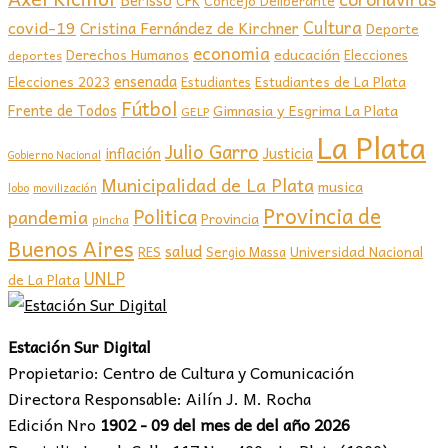
Berisso
CFK
Concejo Deliberante
covid-19
Cultura
Cristina Fernández de Kirchner
Deporte
economia
educación
Derechos Humanos
Elecciones
deportes
ensenada
Elecciones 2023
Estudiantes de La Plata
Estudiantes
Fútbol
Frente de Todos
Gimnasia y Esgrima La Plata
GELP
La Plata
Julio Garro
inflación
Justicia
Gobierno Nacional
Municipalidad de La Plata
musica
lobo
movilización
Provincia de
Politica
pandemia
Provincia
pincha
Buenos Aires
salud
RES
Sergio Massa
Universidad Nacional
UNLP
de La Plata
Estación Sur Digital
Propietario: Centro de Cultura y Comunicación
Directora Responsable: Ailín J. M. Rocha
Edición Nro
1902 - 09 del mes de del año 2026