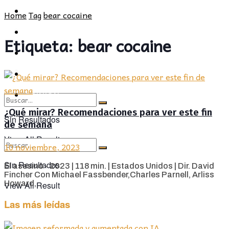
POLÍTICA
PROVINCIA
Home
Tag
bear cocaine
SOCIEDAD
POLÍTICA
Etiqueta:
bear cocaine
CULTURA
SOCIEDAD
OPINIÓN
CULTURA
OPINIÓN
¿Qué mirar? Recomendaciones para ver este fin
Sin Resultados
de semana
View All Result
10 noviembre, 2023
Sin Resultados
El asesino - 2023 | 118 min. | Estados Unidos | Dir. David
Fincher Con Michael Fassbender,Charles Parnell, Arliss
Howard, ...
View All Result
Las más leídas