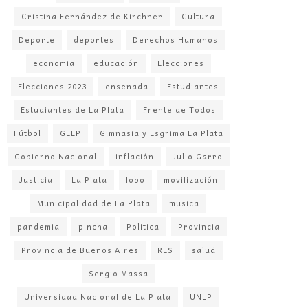
Cristina Fernández de Kirchner
Cultura
Deporte
deportes
Derechos Humanos
economia
educación
Elecciones
Elecciones 2023
ensenada
Estudiantes
Estudiantes de La Plata
Frente de Todos
Fútbol
GELP
Gimnasia y Esgrima La Plata
Gobierno Nacional
inflación
Julio Garro
Justicia
La Plata
lobo
movilización
Municipalidad de La Plata
musica
pandemia
pincha
Politica
Provincia
Provincia de Buenos Aires
RES
salud
Sergio Massa
Universidad Nacional de La Plata
UNLP