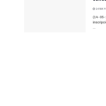
14 MAYO
(14-05-2
inscripc
...