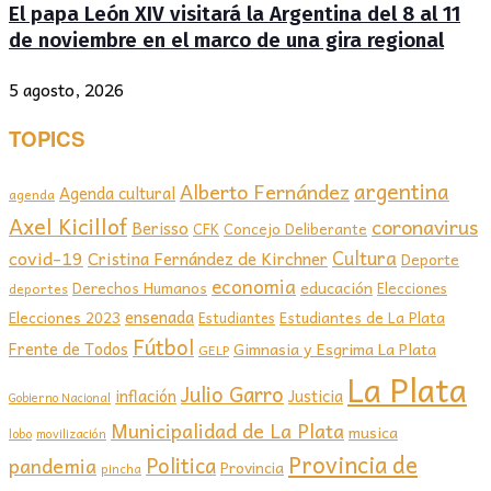
El papa León XIV visitará la Argentina del 8 al 11
de noviembre en el marco de una gira regional
5 agosto, 2026
TOPICS
argentina
Alberto Fernández
Agenda cultural
agenda
Axel Kicillof
coronavirus
Berisso
CFK
Concejo Deliberante
covid-19
Cultura
Cristina Fernández de Kirchner
Deporte
economia
educación
Derechos Humanos
Elecciones
deportes
ensenada
Elecciones 2023
Estudiantes de La Plata
Estudiantes
Fútbol
Frente de Todos
Gimnasia y Esgrima La Plata
GELP
La Plata
Julio Garro
inflación
Justicia
Gobierno Nacional
Municipalidad de La Plata
musica
lobo
movilización
Provincia de
Politica
pandemia
Provincia
pincha