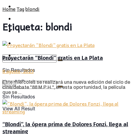
POLÍTICA
PROVINCIA
Home
Tag
blondi
SOCIEDAD
POLÍTICA
Etiqueta:
blondi
CULTURA
SOCIEDAD
OPINIÓN
CULTURA
OPINIÓN
Proyectarán “Blondi” gratis en La Plata
Sin Resultados
8 agosto, 2023
View All Result
Este miércoles se realizará una nueva edición del ciclo de
cine/debate "88 M.P.H.", en esta oportunidad, la película
que se ...
Sin Resultados
View All Result
“Blondi”, la ópera prima de Dolores Fonzi, llega al
streaming