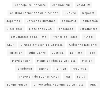
Concejo Deliberante
coronavirus
covid-19
Cristina Fernández de Kirchner
Cultura
Deporte
deportes
Derechos Humanos
economia
educación
Elecciones
Elecciones 2023
ensenada
Estudiantes
Estudiantes de La Plata
Frente de Todos
Fútbol
GELP
Gimnasia y Esgrima La Plata
Gobierno Nacional
inflación
Julio Garro
Justicia
La Plata
lobo
movilización
Municipalidad de La Plata
musica
pandemia
pincha
Politica
Provincia
Provincia de Buenos Aires
RES
salud
Sergio Massa
Universidad Nacional de La Plata
UNLP