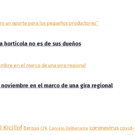
ra hortícola no es de sus dueños
de noviembre en el marco de una gira regional
 Kicillof
coronavirus
covid
Berisso
CFK
Concejo Deliberante