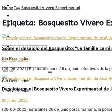
POLÍTICA
PROVINCIA
Home
Tag
Bosquesito Vivero Experimental
SOCIEDAD
POLÍTICA
Etiqueta:
Bosquesito Vivero E
CULTURA
SOCIEDAD
OPINIÓN
CULTURA
OPINIÓN
Sobre el desalojo del Bosquesito: “La familia Lar
Sin Resultados
29 junio, 2021
View All Result
(29-06-2021) El pasado lunes 29 de junio, efectivos de la p
Sin Resultados
Desalojaron el Bosquesito Vivero Experimental de
View All Result
28 junio, 2021
(28-06-2021) Este lunes 28 de junio por la mañana, la policía