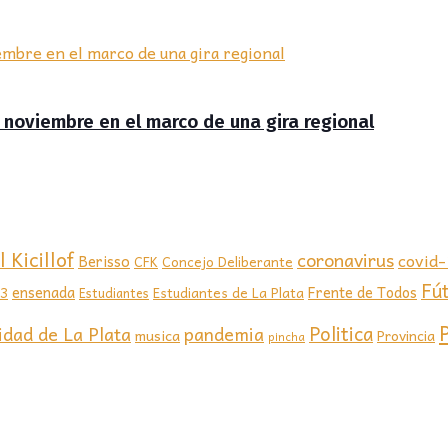
de noviembre en el marco de una gira regional
 Kicillof
coronavirus
covid
Berisso
CFK
Concejo Deliberante
Fú
ensenada
Frente de Todos
23
Estudiantes de La Plata
Estudiantes
Politica
idad de La Plata
pandemia
musica
Provincia
pincha