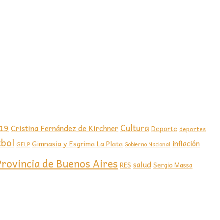
-19
Cultura
Cristina Fernández de Kirchner
Deporte
deportes
tbol
Gimnasia y Esgrima La Plata
inflación
GELP
Gobierno Nacional
Provincia de Buenos Aires
salud
RES
Sergio Massa