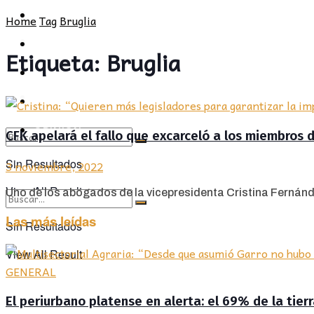
POLÍTICA
PROVINCIA
Home
Tag
Bruglia
SOCIEDAD
POLÍTICA
Etiqueta:
Bruglia
CULTURA
SOCIEDAD
OPINIÓN
CULTURA
OPINIÓN
CFK apelará el fallo que excarceló a los miembros 
Sin Resultados
3 noviembre, 2022
View All Result
Uno de los abogados de la vicepresidenta Cristina Fernández
Las más leídas
Sin Resultados
View All Result
GENERAL
El periurbano platense en alerta: el 69% de la tier