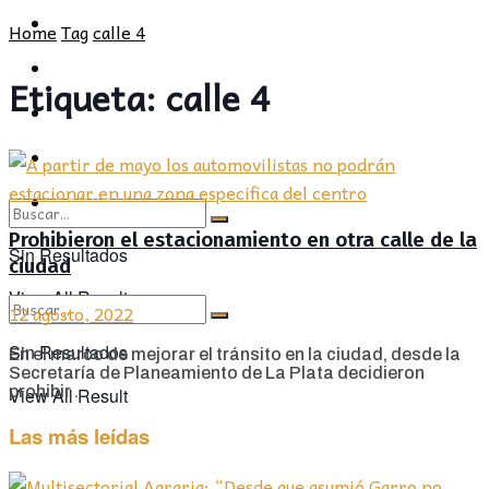
POLÍTICA
PROVINCIA
Home
Tag
calle 4
SOCIEDAD
POLÍTICA
Etiqueta:
calle 4
CULTURA
SOCIEDAD
OPINIÓN
CULTURA
OPINIÓN
Prohibieron el estacionamiento en otra calle de la
Sin Resultados
ciudad
View All Result
12 agosto, 2022
Sin Resultados
En el marco de mejorar el tránsito en la ciudad, desde la
Secretaría de Planeamiento de La Plata decidieron
prohibir ...
View All Result
Las más leídas