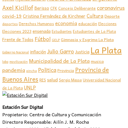
Axel Kicillof
coronavirus
Berisso
CFK
Concejo Deliberante
covid-19
Cultura
Cristina Fernández de Kirchner
Deporte
economia
educación
Derechos Humanos
Elecciones
deportes
ensenada
Elecciones 2023
Estudiantes de La Plata
Estudiantes
Fútbol
Frente de Todos
Gimnasia y Esgrima La Plata
GELP
La Plata
Julio Garro
inflación
Justicia
Gobierno Nacional
Municipalidad de La Plata
musica
lobo
movilización
Provincia de
Politica
pandemia
Provincia
pincha
Buenos Aires
salud
RES
Sergio Massa
Universidad Nacional
UNLP
de La Plata
Estación Sur Digital
Propietario: Centro de Cultura y Comunicación
Directora Responsable: Ailín J. M. Rocha