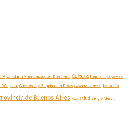
-19
Cultura
Cristina Fernández de Kirchner
Deporte
deportes
tbol
Gimnasia y Esgrima La Plata
inflación
GELP
Gobierno Nacional
Provincia de Buenos Aires
salud
RES
Sergio Massa