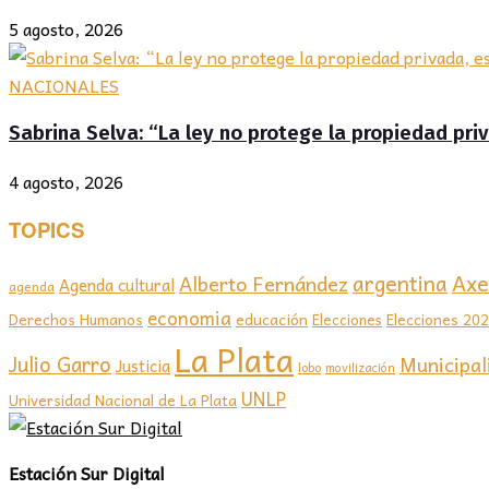
5 agosto, 2026
NACIONALES
Sabrina Selva: “La ley no protege la propiedad priv
4 agosto, 2026
TOPICS
Axel
argentina
Alberto Fernández
Agenda cultural
agenda
economia
educación
Elecciones 20
Derechos Humanos
Elecciones
La Plata
Julio Garro
Municipal
Justicia
lobo
movilización
UNLP
Universidad Nacional de La Plata
Estación Sur Digital