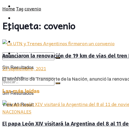
POLÍTICA
PROVINCIA
Home
Tag
covenio
SOCIEDAD
POLÍTICA
Etiqueta:
covenio
CULTURA
SOCIEDAD
OPINIÓN
CULTURA
OPINIÓN
Anunciaron la renovación de 19 km de vías del tren
Sin Resultados
23 septiembre, 2021
View All Result
El Ministerio de Transporte de la Nación, anunció la renovac
Las más leídas
Sin Resultados
View All Result
NACIONALES
El papa León XIV visitará la Argentina del 8 al 11 