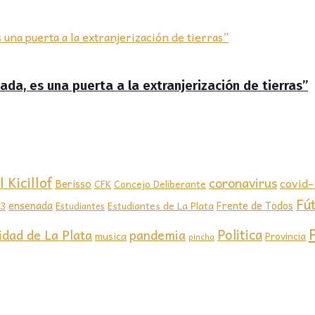
ada, es una puerta a la extranjerización de tierras”
 Kicillof
coronavirus
covid
Berisso
CFK
Concejo Deliberante
Fú
ensenada
Frente de Todos
23
Estudiantes de La Plata
Estudiantes
Politica
idad de La Plata
pandemia
musica
Provincia
pincha