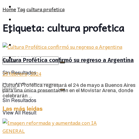
POLÍTICA
PROVINCIA
Home
Tag
cultura profetica
SOCIEDAD
POLÍTICA
Etiqueta:
cultura profetica
CULTURA
SOCIEDAD
OPINIÓN
CULTURA
OPINIÓN
Cultura Profética confirmó su regreso a Argentina
Sin Resultados
29 febrero, 2024
View All Result
Cultura Profética regresará el 24 de mayo a Buenos Aires
para una única presentación en el Movistar Arena, donde
celebrarán ...
Sin Resultados
Las más leídas
View All Result
GENERAL