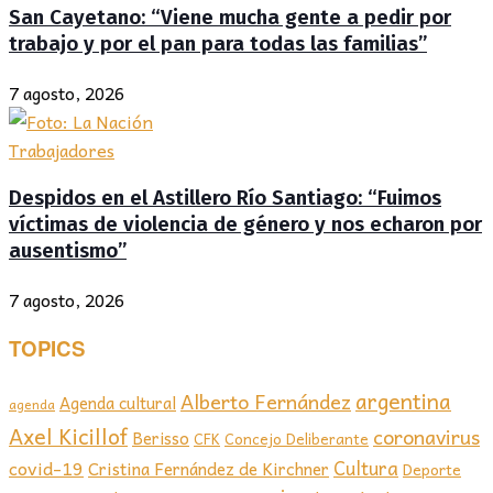
San Cayetano: “Viene mucha gente a pedir por
trabajo y por el pan para todas las familias”
7 agosto, 2026
Trabajadores
Despidos en el Astillero Río Santiago: “Fuimos
víctimas de violencia de género y nos echaron por
ausentismo”
7 agosto, 2026
TOPICS
argentina
Alberto Fernández
Agenda cultural
agenda
Axel Kicillof
coronavirus
Berisso
CFK
Concejo Deliberante
covid-19
Cultura
Cristina Fernández de Kirchner
Deporte